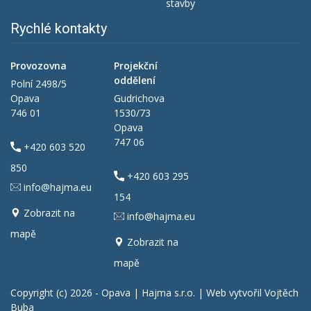
stavby
Rychlé kontakty
Provozovna
Projekční
oddělení
Polní 2498/5
Opava
Gudrichova
746 01
1530/73
Opava
747 06
+420 603 520
850
+420 603 295
info@hajma.eu
154
Zobrazit na
info@hajma.eu
mapě
Zobrazit na
mapě
Copyright (c) 2026
- Opava | Hajma s.r.o.
| Web vytvořil
Vojtěch
Buba