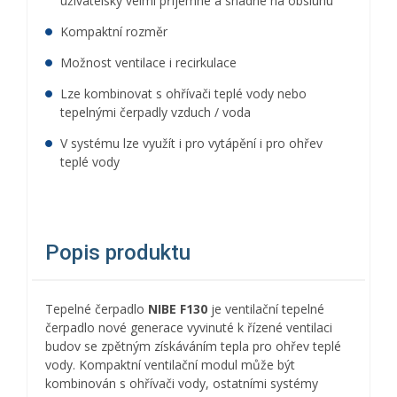
uživatelský velmi příjemné a snadné na obsluhu
Kompaktní rozměr
Možnost ventilace i recirkulace
Lze kombinovat s ohřívači teplé vody nebo
tepelnými čerpadly vzduch / voda
V systému lze využít i pro vytápění i pro ohřev
teplé vody
Popis produktu
Tepelné čerpadlo
NIBE F130
je ventilační tepelné
čerpadlo nové generace vyvinuté k řízené ventilaci
budov se zpětným získáváním tepla pro ohřev teplé
vody. Kompaktní ventilační modul může být
kombinován s ohřívači vody, ostatními systémy