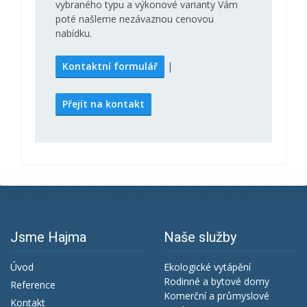
vybraného typu a výkonové varianty Vám
poté našleme nezávaznou cenovou
nabídku.
Kontaktní formulář
|
Přejít na kontakt
Jsme Hajma
Naše služby
Úvod
Ekologické vytápění
Rodinné a bytové domy
Reference
Komerční a průmyslové
Kontakt