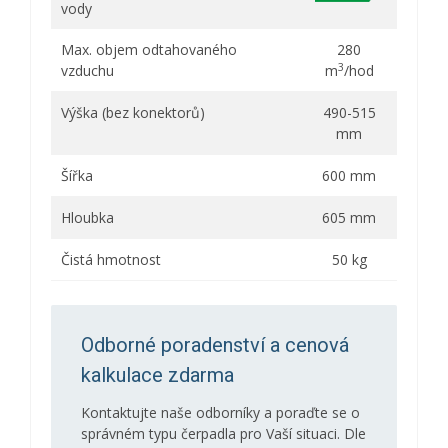
vody
Max. objem odtahovaného
280
3
vzduchu
m
/hod
Výška (bez konektorů)
490-515
mm
Šířka
600 mm
Hloubka
605 mm
Čistá hmotnost
50 kg
Odborné poradenství a cenová
kalkulace zdarma
Kontaktujte naše odborníky a poraďte se o
správném typu čerpadla pro Vaší situaci. Dle