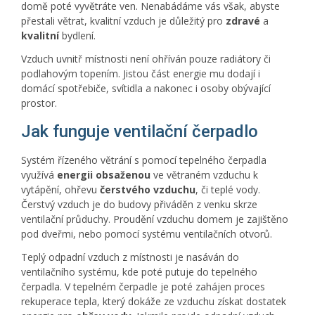
domě poté vyvětráte ven. Nenabádáme vás však, abyste
přestali větrat, kvalitní vzduch je důležitý pro
zdravé
a
kvalitní
bydlení.
Vzduch uvnitř místnosti není ohříván pouze radiátory či
podlahovým topením. Jistou část energie mu dodají i
domácí spotřebiče, svítidla a nakonec i osoby obývající
prostor.
Jak funguje ventilační čerpadlo
Systém řízeného větrání s pomocí tepelného čerpadla
využívá
energii
obsaženou
ve větraném vzduchu k
vytápění, ohřevu
čerstvého
vzduchu
, či teplé vody.
Čerstvý vzduch je do budovy přiváděn z venku skrze
ventilační průduchy. Proudění vzduchu domem je zajištěno
pod dveřmi, nebo pomocí systému ventilačních otvorů.
Teplý odpadní vzduch z místnosti je nasáván do
ventilačního systému, kde poté putuje do tepelného
čerpadla. V tepelném čerpadle je poté zahájen proces
rekuperace tepla, který dokáže ze vzduchu získat dostatek