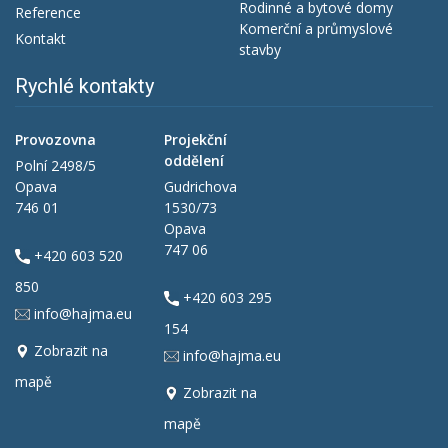
Rodinné a bytové domy
Reference
Komerční a průmyslové
Kontakt
stavby
Rychlé kontakty
Provozovna
Projekční
oddělení
Polní 2498/5
Opava
Gudrichova
746 01
1530/73
Opava
747 06
+420 603 520
850
+420 603 295
info@hajma.eu
154
Zobrazit na
info@hajma.eu
mapě
Zobrazit na
mapě