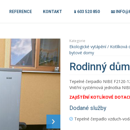
REFERENCE
KONTAKT
📱603 520 850
📧 INFO@
Kategorie
Ekologické vytápění / Kotlíková
bytové domy
Rodinný dům
Tepelné čerpadlo NIBE F2120-
Vnitřní systémová jednotka NI
ZAJIŠTĚNÍ KOTLÍKOVÉ DOTACE
Dodané služby
Tepelné čerpadlo vzduch-vod