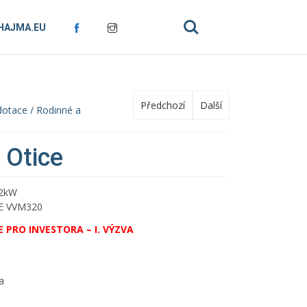
Search
HAJMA.EU
Předchozí
Další
 dotace / Rodinné a
 Otice
12kW
BE VVM320
 PRO INVESTORA – I. VÝZVA
a